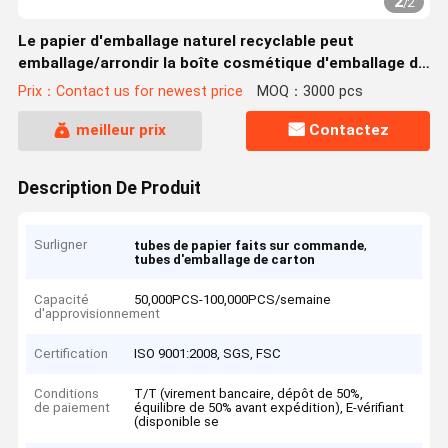
2
/
2
Le papier d'emballage naturel recyclable peut
emballage/arrondir la boîte cosmétique d'emballage de
cylindre
Prix：Contact us for newest price
MOQ：3000 pcs
meilleur prix
Contactez
Description De Produit
Surligner
,
tubes de papier faits sur commande
tubes d'emballage de carton
Capacité
50,000PCS-100,000PCS/semaine
d'approvisionnement
Certification
ISO 9001:2008, SGS, FSC
Conditions
T/T (virement bancaire, dépôt de 50%,
de paiement
équilibre de 50% avant expédition), E-vérifiant
(disponible se